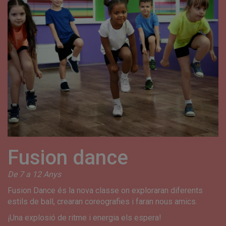
Fusion dance
De 7 a 12 Anys
Fusion Dance és la nova classe on exploraran diferents
estils de ball, crearan coreografies i faran nous amics.
¡Una explosió de ritme i energia els espera!