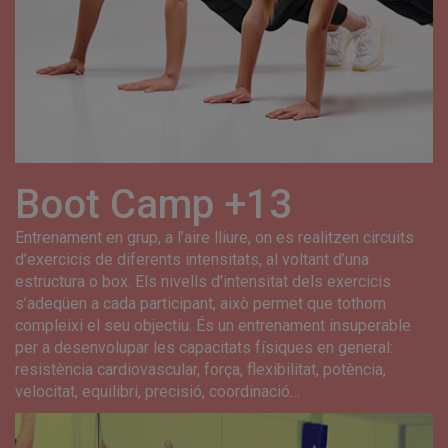
Boot Camp +13
Entrenament en grup, a l’aire lliure, on es realitzen circuits
d’exercicis de diferents intensitats, al voltant d’una
estructura o box. Els nivells d’intensitat dels exercicis
s’adeqüen a cada participant, això permet que tothom
compleixi el seu objectiu. És un entrenament insuperable
per a desenvolupar les capacitats físiques en general:
resistència cardiovascular, força, flexibilitat, potència,
velocitat, equilibri, precisió, coordinació…