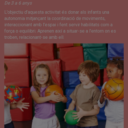
De 3 a 6 anys
L’objectiu d’aquesta activitat és donar als infants una
autonomia mitjançant la coordinació de moviments,
interaccionant amb l’espai i fent servir habilitats com a
força o equilibri. Aprenen així a situar-se a l’entorn on es
troben, relacionant-se amb ell.