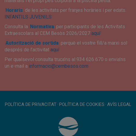
materials i el propi pes corporal a la piscina petita.
Horaris
de les activitats per franjes horàries i per edats.
INFANTILS
JUVENILS
Consulta la
Normativa
per participants de les Activitats
Extraescolars al CEM Besòs 2026/2027
aquí
.
Autorització de sortida
perquè el vostre fill/a marxi sol
després de l’activitat
aquí
.
Per qualsevol consulta truca’ns al 934 626 670 o envia’ns
un e-mail a
informacio@cembesos.com
POLÍTICA DE PRIVACITAT
·
POLÍTICA DE COOKIES
·
AVÍS LEGAL