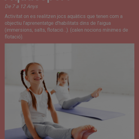
De 7 a 12 Anys
Activitat on es realitzen jocs aquàtics que tenen com a
objectiu l’aprenentatge d’habilitats dins de l’aigua
(immersions, salts, flotació…). (calen nocions mínimes de
flotació).