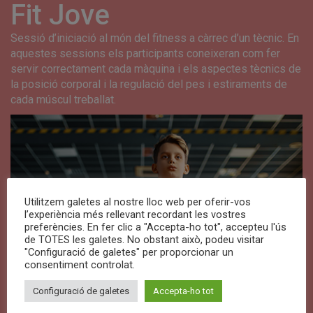
Fit Jove
Sessió d’iniciació al món del fitness a càrrec d’un tècnic. En
aquestes sessions els participants coneixeran com fer
servir correctament cada màquina i els aspectes tècnics de
la posició corporal i la regulació del pes i estiraments de
cada múscul treballat.
Utilitzem galetes al nostre lloc web per oferir-vos
l’experiència més rellevant recordant les vostres
preferències. En fer clic a "Accepta-ho tot", accepteu l'ús
de TOTES les galetes. No obstant això, podeu visitar
"Configuració de galetes" per proporcionar un
consentiment controlat.
Configuració de galetes
Accepta-ho tot