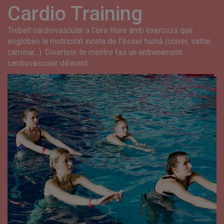
Cardio Training
Treball cardiovascular a l’aire lliure amb exercicis que
engloben la motricitat innata de l’ésser humà (córrer, saltar,
caminar…). Diverteix-te mentre fas un entrenament
cardiovascular diferent.