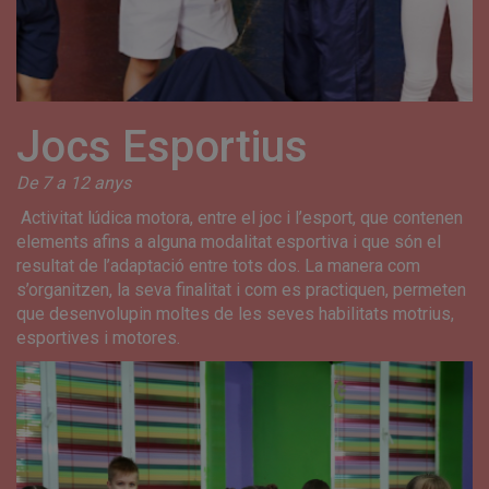
Jocs Esportius
De 7 a 12 anys
Activitat lúdica motora, entre el joc i l’esport, que contenen
elements afins a alguna modalitat esportiva i que són el
resultat de l’adaptació entre tots dos. La manera com
s’organitzen, la seva finalitat i com es practiquen, permeten
que desenvolupin moltes de les seves habilitats motrius,
esportives i motores.