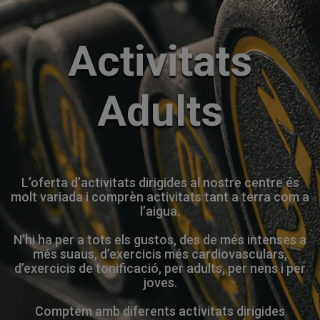
Activitats
Adults
L’oferta d’activitats dirigides al nostre centre és
molt variada i comprèn activitats tant a terra com a
l’aigua.
N’hi ha per a tots els gustos, des de més intenses a
més suaus, d’exercicis més cardiovasculars,
d’exercicis de tonificació, per adults, per nens i per
joves.
Comptem amb diferents activitats dirigides