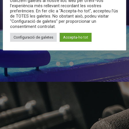
Utilitzem galetes al nostre lloc web per oferir-vos
l’experiència més rellevant recordant les vostres
preferències. En fer clic a "Accepta-ho tot", accepteu l'ús
de TOTES les galetes. No obstant això, podeu visitar
Jacuzzi
Sauna
"Configuració de galetes" per proporcionar un
consentiment controlat.
Configuració de galetes
Accepta-ho tot