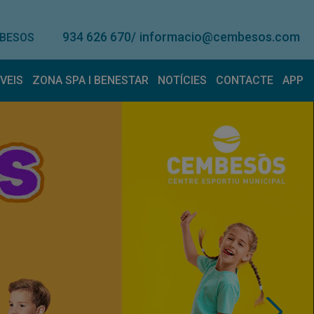
934 626 670
/
informacio@cembesos.com
 BESOS
VEIS
ZONA SPA I BENESTAR
NOTÍCIES
CONTACTE
APP
ntrenador personal
Aniversaris/Festes
erveis de lloguer