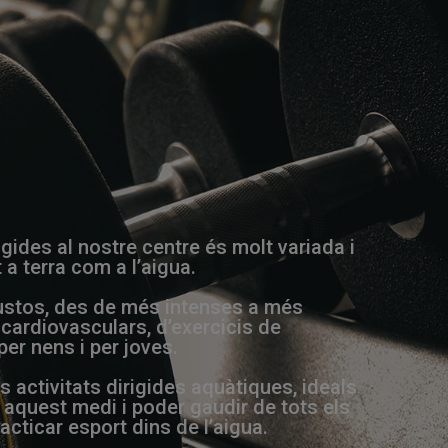
rigides al nostre centre és molt variada i
 a terra com a l’aigua.
 gustos, des de més intenses a més
cardiovasculars, d’exercicis de
 per nens i per joves.
activitats dirigides aquàtiques, ideals
 aquest medi i poder gaudir de tots els
acticar esport dins de l’aigua.