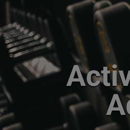
Activ
A