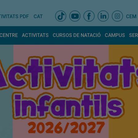
IVITATS PDF
CAT
CEM
 CENTRE
ACTIVITATS
CURSOS DE NATACIÓ
CAMPUS
SER
oraris centre
Activitats dirigides
Avantatges socis
Infantils/Juvenils
E
spais
Horaris Activitats
Normativa
Horaris d’agost
S
reballa amb nosaltres
Matronatació i MomFit