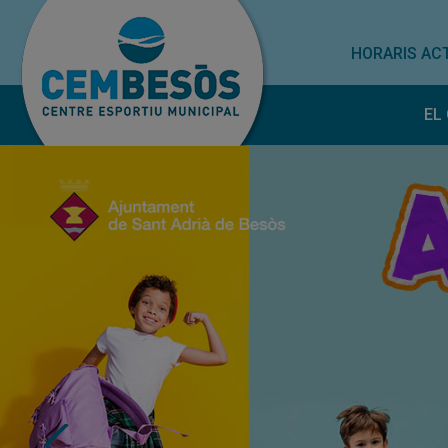
HORARIS ACT
EL
H
E
T