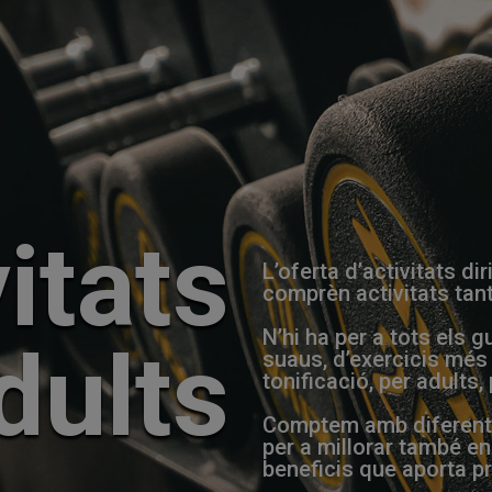
itats
L’oferta d’activitats di
comprèn activitats tant
N’hi ha per a tots els
dults
suaus, d’exercicis més 
tonificació, per adults,
Comptem amb diferents 
per a millorar també en
beneficis que aporta pr