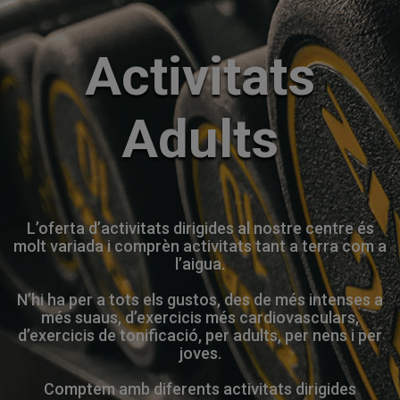
Activitats
Adults
L’oferta d’activitats dirigides al nostre centre és
molt variada i comprèn activitats tant a terra com a
l’aigua.
N’hi ha per a tots els gustos, des de més intenses a
més suaus, d’exercicis més cardiovasculars,
d’exercicis de tonificació, per adults, per nens i per
joves.
Comptem amb diferents activitats dirigides