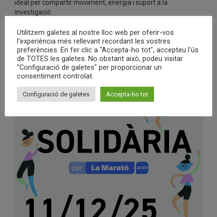
ideal per compartir moviment, energia i suport a la
investigació.
T’hi esperem per moure el cos i moure la
Utilitzem galetes al nostre lloc web per oferir-vos
societat.
l’experiència més rellevant recordant les vostres
No t’ho perdis!
preferències. En fer clic a "Accepta-ho tot", accepteu l'ús
de TOTES les galetes. No obstant això, podeu visitar
"Configuració de galetes" per proporcionar un
consentiment controlat.
Configuració de galetes
Accepta-ho tot