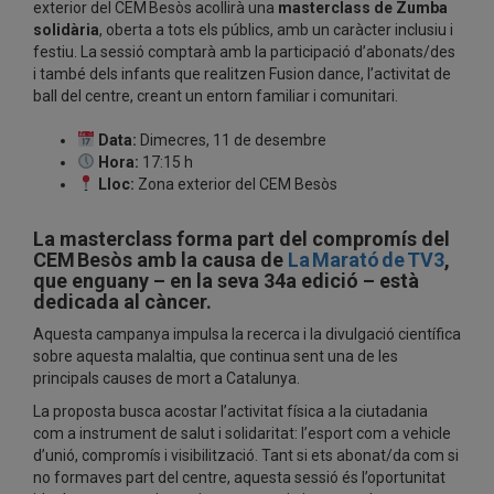
exterior del CEM Besòs acollirà una
masterclass de Zumba
solidària
, oberta a tots els públics, amb un caràcter inclusiu i
festiu. La sessió comptarà amb la participació d’abonats/des
i també dels infants que realitzen Fusion dance, l’activitat de
ball del centre, creant un entorn familiar i comunitari.
Data:
Dimecres, 11 de desembre
Hora:
17:15 h
Lloc:
Zona exterior del CEM Besòs
La masterclass forma part del compromís del
CEM Besòs amb la causa de
La Marató de TV3
,
que enguany – en la seva 34a edició – està
dedicada al càncer.
Aquesta campanya impulsa la recerca i la divulgació científica
sobre aquesta malaltia, que continua sent una de les
principals causes de mort a Catalunya.
La proposta busca acostar l’activitat física a la ciutadania
com a instrument de salut i solidaritat: l’esport com a vehicle
d’unió, compromís i visibilització. Tant si ets abonat/da com si
no formaves part del centre, aquesta sessió és l’oportunitat