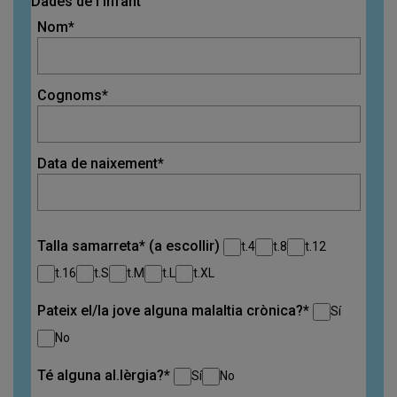
Dades de l'infant
Nom*
Cognoms*
Data de naixement*
Talla samarreta* (a escollir)
t.4
t.8
t.12
t.16
t.S
t.M
t.L
t.XL
Pateix el/la jove alguna malaltia crònica?*
Sí
No
Té alguna al.lèrgia?*
Sí
No