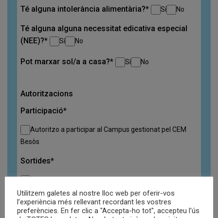
Té alguna intolerància alimentària?*
Sí
No
Té alguna alguna necessitat edicativa especial
(NEE)?*
Sí
No
Pot marxar sol/a a casa?*
Sí
No
Autoritzacions
Participació*
Autoritzo a participar al Campus gestionat pel CEM
Besòs
Sortides*
Autoritzo a realitzar les sortides a l’entorn natural del
CEM Besòs
Utilitzem galetes al nostre lloc web per oferir-vos
l’experiència més rellevant recordant les vostres
No autoritzo
preferències. En fer clic a "Accepta-ho tot", accepteu l'ús