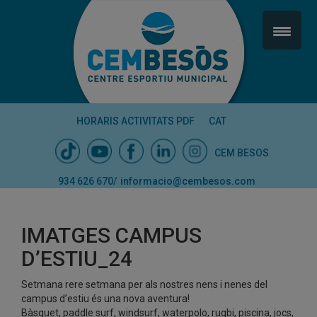
HORARIS ACTIVITATS PDF
CAT
CEM BESOS
934 626 670
/
informacio@cembesos.com
IMATGES CAMPUS
D’ESTIU_24
Setmana rere setmana per als nostres nens i nenes del
campus d’estiu és una nova aventura!
Bàsquet, paddle surf, windsurf, waterpolo, rugbi, piscina, jocs,