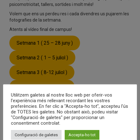
psicomotricitat, tallers, sortides i molt més!
Volem que ens us perdeu res i cada divendres us pujarem les
fotografies de la setmana.
Atents al vídeo final de campus!
Setmana 1 ( 25 – 28 juny )
Setmana 2 ( 1 – 5 juliol )
Setmana 3 ( 8-12 juliol )
Setmana 4 (15-19 juliol)
Utilitzem galetes al nostre lloc web per oferir-vos
l’experiència més rellevant recordant les vostres
Setmana 5 (22-26 juliol)
preferències. En fer clic a "Accepta-ho tot", accepteu l'ús
de TOTES les galetes. No obstant això, podeu visitar
Setmana 6 (29 juliol-2 agost)
"Configuració de galetes" per proporcionar un
consentiment controlat.
Configuració de galetes
Accepta-ho tot