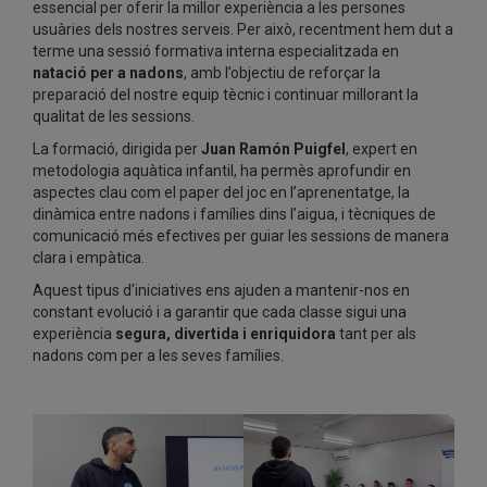
essencial per oferir la millor experiència a les persones
usuàries dels nostres serveis. Per això, recentment hem dut a
terme una sessió formativa interna especialitzada en
natació per a nadons
, amb l’objectiu de reforçar la
preparació del nostre equip tècnic i continuar millorant la
qualitat de les sessions.
La formació, dirigida per
Juan Ramón Puigfel
, expert en
metodologia aquàtica infantil, ha permès aprofundir en
aspectes clau com el paper del joc en l’aprenentatge, la
dinàmica entre nadons i famílies dins l’aigua, i tècniques de
comunicació més efectives per guiar les sessions de manera
clara i empàtica.
Aquest tipus d’iniciatives ens ajuden a mantenir-nos en
constant evolució i a garantir que cada classe sigui una
experiència
segura, divertida i enriquidora
tant per als
nadons com per a les seves famílies.