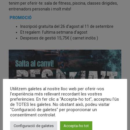
tenim per oferir-te: sala de fitness, piscina, classes dirigides,
entrenadors personals i molt més!
PROMOCIÓ
Inscripció gratuïta del 26 d’agost al 11 de setembre
Et regalem l’ultima setmana d’agost
Despeses de gestió 15,75€ ( carnet inclòs )
Utilitzem galetes al nostre lloc web per oferir-vos
l’experiència més rellevant recordant les vostres
preferències. En fer clic a "Accepta-ho tot", accepteu l'ús
de TOTES les galetes. No obstant això, podeu visitar
"Configuració de galetes" per proporcionar un
consentiment controlat.
Configuració de galetes
Accepta-ho tot