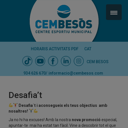
HORARIS ACTIVITATS PDF
CAT
CEM BESOS
934 626 670
/
informacio@cembesos.com
Desafia’t
Desafia´t i aconsegueix els teus objectius amb
nosaltres!
Ja no hi ha excuses! Amb la nostra
nova promoció
especial,
apuntar-te mai ha estat tan fàcil. Vine a descobrir tot el que