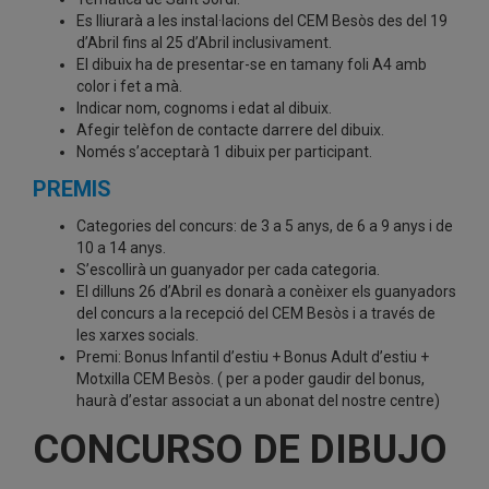
Es lliurarà a les instal·lacions del CEM Besòs des del 19
d’Abril fins al 25 d’Abril inclusivament.
El dibuix ha de presentar-se en tamany foli A4 amb
color i fet a mà.
Indicar nom, cognoms i edat al dibuix.
Afegir telèfon de contacte darrere del dibuix.
Només s’acceptarà 1 dibuix per participant.
PREMIS
Categories del concurs: de 3 a 5 anys, de 6 a 9 anys i de
10 a 14 anys.
S’escollirà un guanyador per cada categoria.
El dilluns 26 d’Abril es donarà a conèixer els guanyadors
del concurs a la recepció del CEM Besòs i a través de
les xarxes socials.
Premi: Bonus Infantil d’estiu + Bonus Adult d’estiu +
Motxilla CEM Besòs. ( per a poder gaudir del bonus,
haurà d’estar associat a un abonat del nostre centre)
CONCURSO DE DIBUJO