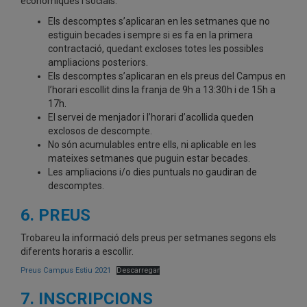
econòmiques i socials.
Els descomptes s’aplicaran en les setmanes que no
estiguin becades i sempre si es fa en la primera
contractació, quedant excloses totes les possibles
ampliacions posteriors.
Els descomptes s’aplicaran en els preus del Campus en
l’horari escollit dins la franja de 9h a 13:30h i de 15h a
17h.
El servei de menjador i l’horari d’acollida queden
exclosos de descompte.
No són acumulables entre ells, ni aplicable en les
mateixes setmanes que puguin estar becades.
Les ampliacions i/o dies puntuals no gaudiran de
descomptes.
6. PREUS
Trobareu la informació dels preus per setmanes segons els
diferents horaris a escollir.
Preus Campus Estiu 2021
Descarregar
7. INSCRIPCIONS