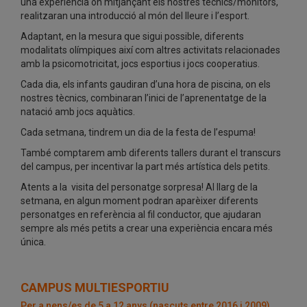
una experiència on mitjançant els nostres tècnics/monitors,
realitzaran una introducció al món del lleure i l’esport.
Adaptant, en la mesura que sigui possible, diferents
modalitats olímpiques així com altres activitats relacionades
amb la psicomotricitat, jocs esportius i jocs cooperatius.
Cada dia, els infants gaudiran d’una hora de piscina, on els
nostres tècnics, combinaran l’inici de l’aprenentatge de la
natació amb jocs aquàtics.
Cada setmana, tindrem un dia de la festa de l’espuma!
També comptarem amb diferents tallers durant el transcurs
del campus, per incentivar la part més artística dels petits.
Atents a la visita del personatge sorpresa! Al llarg de la
setmana, en algun moment podran aparèixer diferents
personatges en referència al fil conductor, que ajudaran
sempre als més petits a crear una experiència encara més
única.
CAMPUS MULTIESPORTIU
Per a nens/es de 5 a 12 anys (nascuts entre 2016 i 2009)