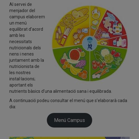
Al servei de
menjador del
campus elaborem
un menú
equilibrat d’acord
amb les
necessitats
nutricionals dels
nens i nenes
juntament amb la
nutricionista de
les nostres
instal·lacions;
aportant els
nutrients bàsics d’una alimentació sana i equilibrada.
A continuació podeu consultar el menú que s’elaborarà cada
dia:
Menú Campus