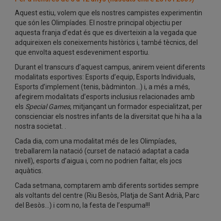
Aquest estiu, volem que els nostres campistes experimentin
que són les Olimpíades. El nostre principal objectiu per
aquesta franja d’edat és que es diverteixin a la vegada que
adquireixen els coneixements històrics i, també tècnics, del
que envolta aquest esdeveniment esportiu.
Durant el transcurs d’aquest campus, anirem veient diferents
modalitats esportives: Esports d’equip, Esports Individuals,
Esports d’implement (tenis, bàdminton…) i, a més a més,
afegirem modalitats d’esports inclusius relacionades amb
els
Special Games
, mitjançant un formador especialitzat, per
conscienciar els nostres infants de la diversitat que hi ha a la
nostra societat. .
Cada dia, com una modalitat més de les Olimpíades,
treballarem la natació (curset de natació adaptat a cada
nivell), esports d’aigua i, com no podrien faltar, els jocs
aquàtics.
Cada setmana, comptarem amb diferents sortides sempre
als voltants del centre (Riu Besòs, Platja de Sant Adrià, Parc
del Besòs…) i com no, la festa de l’espuma!!!