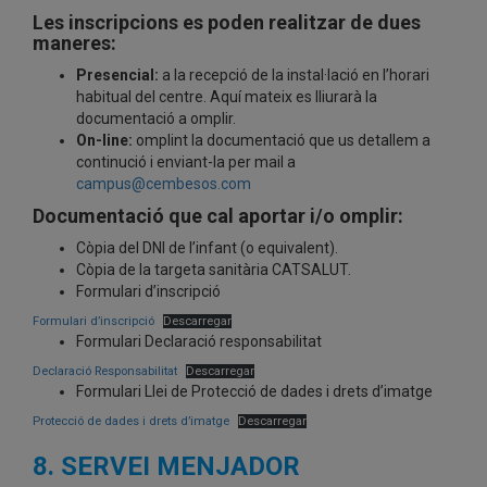
Les inscripcions es poden realitzar de dues
maneres:
Presencial:
a la recepció de la instal·lació en l’horari
habitual del centre. Aquí mateix es lliurarà la
documentació a omplir.
On-line:
omplint la documentació que us detallem a
continució i enviant-la per mail a
campus@cembesos.com
Documentació que cal aportar i/o omplir:
Còpia del DNI de l’infant (o equivalent).
Còpia de la targeta sanitària CATSALUT.
Formulari d’inscripció
Formulari d’inscripció
Descarregar
Formulari Declaració responsabilitat
Declaració Responsabilitat
Descarregar
Formulari Llei de Protecció de dades i drets d’imatge
Protecció de dades i drets d’imatge
Descarregar
8. SERVEI MENJADOR