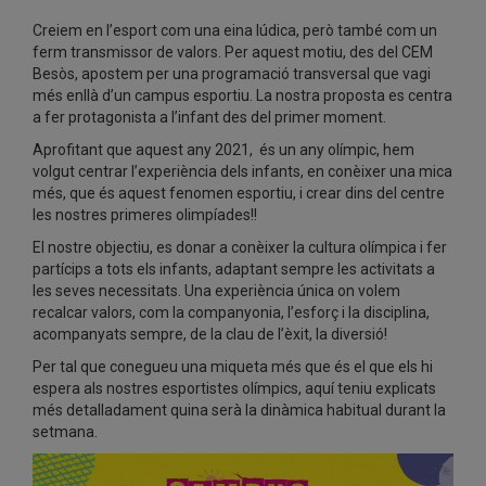
Creiem en l’esport com una eina lúdica, però també com un
ferm transmissor de valors. Per aquest motiu, des del CEM
Besòs, apostem per una programació transversal que vagi
més enllà d’un campus esportiu. La nostra proposta es centra
a fer protagonista a l’infant des del primer moment.
Aprofitant que aquest any 2021, és un any olímpic, hem
volgut centrar l’experiència dels infants, en conèixer una mica
més, que és aquest fenomen esportiu, i crear dins del centre
les nostres primeres olimpíades!!
El nostre objectiu, es donar a conèixer la cultura olímpica i fer
partícips a tots els infants, adaptant sempre les activitats a
les seves necessitats. Una experiència única on volem
recalcar valors, com la companyonia, l’esforç i la disciplina,
acompanyats sempre, de la clau de l’èxit, la diversió!
Per tal que conegueu una miqueta més que és el que els hi
espera als nostres esportistes olímpics, aquí teniu explicats
més detalladament quina serà la dinàmica habitual durant la
setmana.