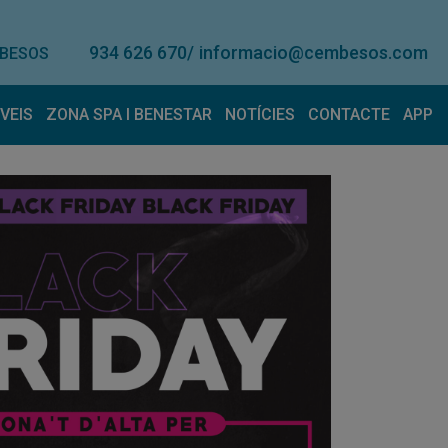
934 626 670
/
informacio@cembesos.com
 BESOS
VEIS
ZONA SPA I BENESTAR
NOTÍCIES
CONTACTE
APP
ntrenador personal
Aniversaris/Festes
erveis de lloguer