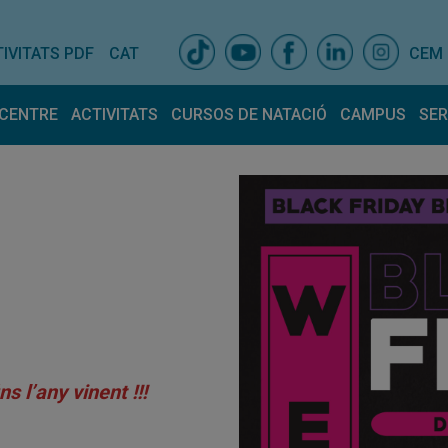
IVITATS PDF
CAT
CEM
 CENTRE
ACTIVITATS
CURSOS DE NATACIÓ
CAMPUS
SER
oraris centre
Activitats dirigides
Avantatges socis
Infantils/Juvenils
E
spais
Horaris Activitats
Normativa
Horaris d’agost
S
reballa amb nosaltres
Matronatació i MomFit
s l’any vinent !!!