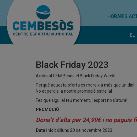
HORARIS ACT
EL
H
E
Black Friday 2023
T
Arriba al CEM Besòs el Black Friday Week!
Perquè aquesta oferta es mereixia més que un dia!
No et perdis la nostra promoció estrella!
Fes que sigui el teu moment, l’esport no s’atura!
PROMOCIÓ
Dona’t d’alta per 24,99€ i no paguis fin
Data inici:
dilluns 20 de novembre 2023