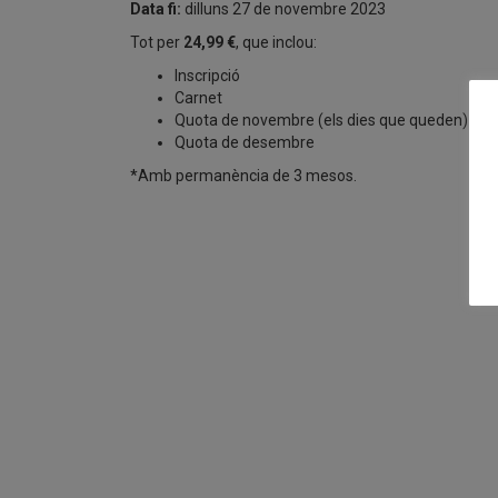
Data fi:
dilluns 27 de novembre 2023
Tot per
24,99 €
, que inclou:
Inscripció
Carnet
Quota de novembre (els dies que queden)
Quota de desembre
*Amb permanència de 3 mesos.