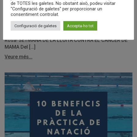
de TOTES les galetes. No obstant això, podeu visitar
"Configuració de galetes" per proporcionar un
Un any més, el CEM Besòs, col·labora amb les entitats
consentiment controlat.
del barri del Besòs als actes de la lluita contra el càncer
Configuració de galetes
Accepta-ho tot
de mama. Es realitzaran activitats al CEM Besòs, al
Centre Cultural, al Ciod i a la plaça de la Vila. Vine de
Rosa! SETMANA DE LA LLUITA CONTRA EL CÀNCER DE
MAMA Del […]
Veure més...