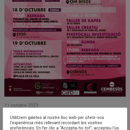
11 octubre 2023
LLUITA CONTRA EL
Utilitzem galetes al nostre lloc web per oferir-vos
l’experiència més rellevant recordant les vostres
CÀNCER DE MAMA
preferències. En fer clic a "Accepta-ho tot", accepteu l'ús